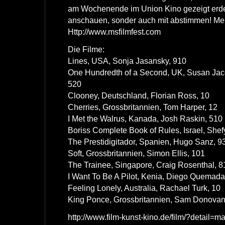
am Wochenende im Union Kino gezeigt erde
anschauen, sonder auch mit abstimmen! Meh
Http://www.msfilmfest.com
Die Filme:
Lines, USA, Sonja Jasansky, 910
One Hundredth of a Second, UK, Susan Jac
520
Clooney, Deutschland, Florian Ross, 10
Cherries, Grossbritannien, Tom Harper, 12
I Met the Walrus, Kanada, Josh Raskin, 510
Boriss Complete Book of Rules, Israel, Shef
The Prestidigitador, Spanien, Hugo Sanz, 930
Soft, Grossbritannien, Simon Ellis, 101
The Trainee, Singapore, Craig Rosenthal, 81
I Want To Be A Pilot, Kenia, Diego Quemada-
Feeling Lonely, Australia, Rachael Turk, 10
King Ponce, Grossbritannien, Sam Donovan, 9
http://www.film-kunst-kino.de/film/?detail=m