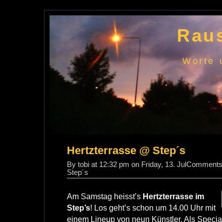
Raus
Worte 
Hertzterrasse @ Step´s
By tobi at 12:32 pm on Friday, 13. Jul
Comments
Step´s
Am Samstag heisst’s
Hertzterrasse im
Step’s
! Los geht’s schon um 14.00 Uhr mit
einem Lineup von neun Künstler. Als Special