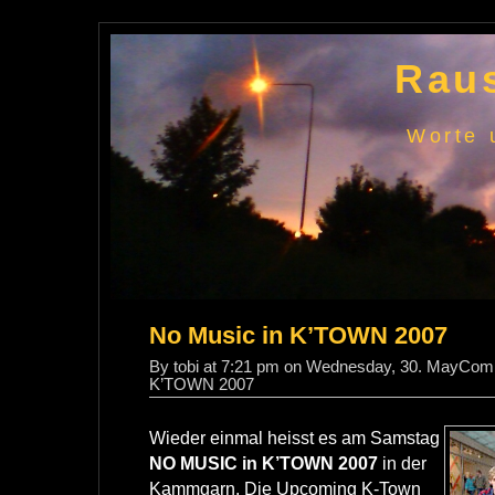
Raus
Worte 
No Music in K’TOWN 2007
By tobi at 7:21 pm on Wednesday, 30. May
Comm
K’TOWN 2007
Wieder einmal heisst es am Samstag
NO MUSIC in K’TOWN 2007
in der
Kammgarn. Die Upcoming K-Town