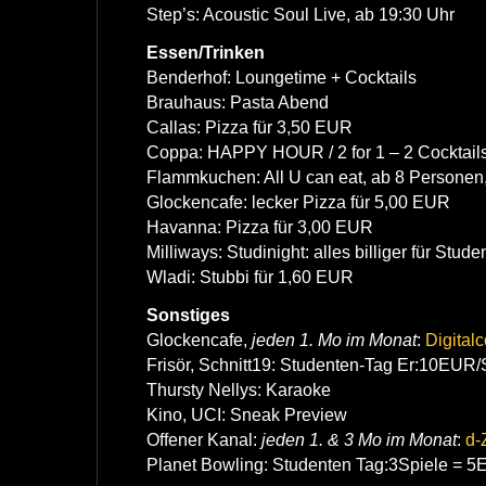
Step’s: Acoustic Soul Live, ab 19:30 Uhr
Essen/Trinken
Benderhof: Loungetime + Cocktails
Brauhaus: Pasta Abend
Callas: Pizza für 3,50 EUR
Coppa: HAPPY HOUR / 2 for 1 – 2 Cocktail
Flammkuchen: All U can eat, ab 8 Personen
Glockencafe: lecker Pizza für 5,00 EUR
Havanna: Pizza für 3,00 EUR
Milliways: Studinight: alles billiger für Stude
Wladi: Stubbi für 1,60 EUR
Sonstiges
Glockencafe,
jeden 1. Mo im Monat
:
Digital
Frisör, Schnitt19: Studenten-Tag Er:10EUR
Thursty Nellys: Karaoke
Kino, UCI: Sneak Preview
Offener Kanal:
jeden 1. & 3 Mo im Monat
:
d-
Planet Bowling: Studenten Tag:3Spiele = 