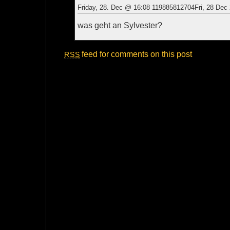
Friday, 28. Dec @ 16:08 119885812704Fri, 28 Dec
was geht an Sylvester?
feed for comments on this post
RSS