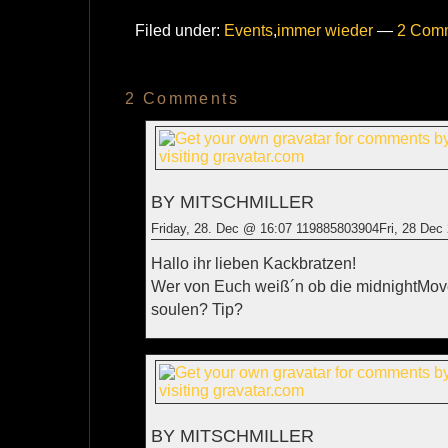
Filed under:
Events
,
immer wieder
—
2 Com
2 Comments
BY MITSCHMILLER
Friday, 28. Dec @ 16:07 119885803904Fri, 28 Dec
Hallo ihr lieben Kackbratzen!
Wer von Euch weiß´n ob die midnightMove
soulen? Tip?
BY MITSCHMILLER