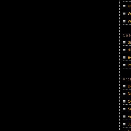
U
W
W
Cat
d
di
E
i
Arc
D
N
O
S
A
J