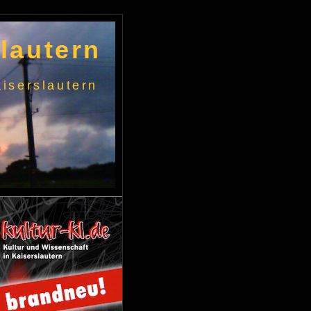
lautern
iserslautern