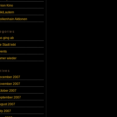
nion Kino
ikiLautern
olkenhain Aktionen
egories
as ging ab
e Stadt lebt
vents
mmer wieder
hives
ecember 2007
ovember 2007
ctober 2007
eptember 2007
ugust 2007
uly 2007