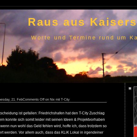
Raus aus Kaisers
Worte und Termine rund um Ka
nesday, 21. Feb
Comments Off
on Nix mit T-City
scheidung ist gefallen: Friedrichshafen hat den T-City Zuschlag
n konnte sich somit leider mit seinen Ideen & Projektvorhaben
 wenn nun wohl das Geld fehlen wird, hoffe ich, dass trotzdem so
ert werden. Vor allem auch, dass das KLiK Lokal in irgendeiner