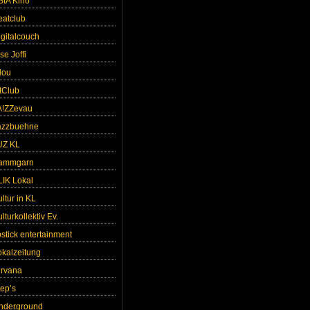
StA Kino
eatclub
igitalcouch
se Joffi
lou
ntClub
A!ZZevau
azzbuehne
UZ KL
ammgarn
LIK Lokal
ltur in KL
lturkollektiv Ev.
pstick entertainment
okalzeitung
irvana
tep’s
nderground