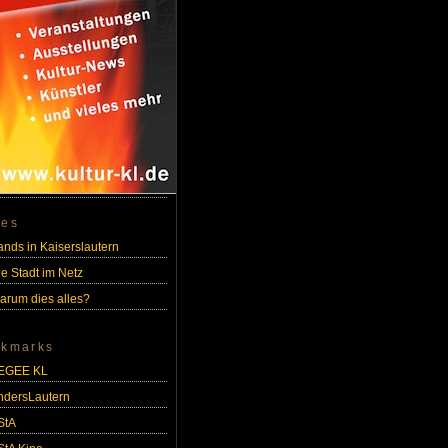
ges
ands in Kaiserslautern
ie Stadt im Netz
arum dies alles?
kmarks
EGEE KL
ndersLautern
StA