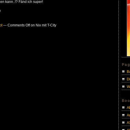
n kann..!? Fänd ich super!
/
bt
—
Comments Off
on Nix mit T-City
Pa
B
D
W
Boo
A
A
A