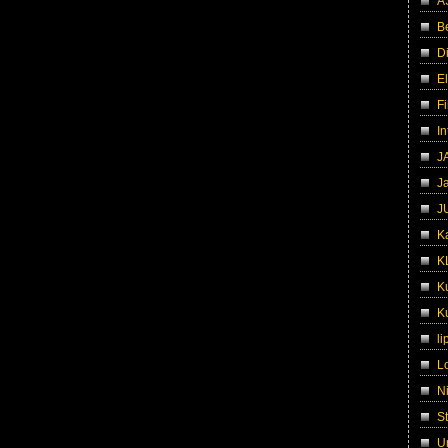
A
B
D
El
Fi
I
J
J
J
K
K
Ku
Ku
li
L
N
S
U