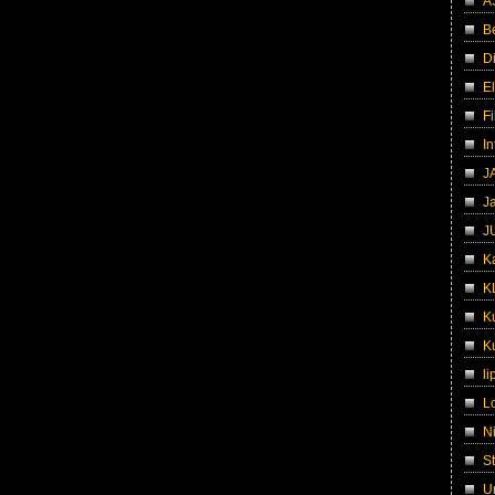
A
B
D
El
Fi
I
J
J
J
K
K
Ku
Ku
li
L
N
S
U