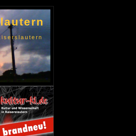
lautern
iserslautern