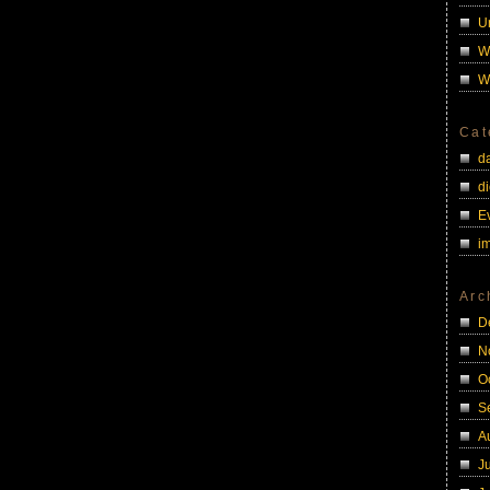
U
W
W
Cat
d
di
E
i
Arc
D
N
O
S
A
J