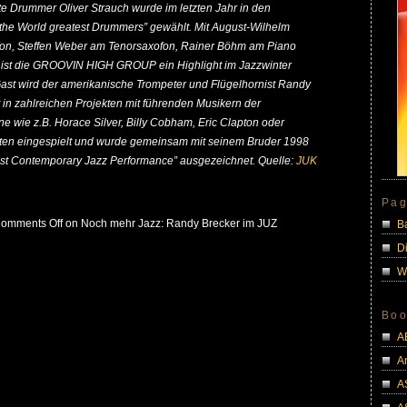
gte Drummer Oliver Strauch wurde im letzten Jahr in den
 the World greatest Drummers” gewählt. Mit August-Wilhelm
on, Steffen Weber am Tenorsaxofon, Rainer Böhm am Piano
 ist die GROOVIN HIGH GROUP ein Highlight im Jazzwinter
ast wird der amerikanische Trompeter und Flügelhornist Randy
t in zahlreichen Projekten mit führenden Musikern der
ne wie z.B. Horace Silver, Billy Cobham, Eric Clapton oder
tten eingespielt und wurde gemeinsam mit seinem Bruder 1998
st Contemporary Jazz Performance” ausgezeichnet. Quelle:
JUK
Pa
omments Off
on Noch mehr Jazz: Randy Brecker im JUZ
B
D
W
Boo
A
A
A