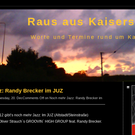
Raus aus Kaisers
Worte und Termine rund um Ka
z: Randy Brecker im JUZ
nesday, 20. Dec
Comments Off
on Noch mehr Jazz: Randy Brecker im
 gibt’s noch mehr Jazz: Im JUZ (Altstadt/Steinstraße)
liver Strauch´s GROOVIN´ HIGH GROUP feat. Randy Brecker.
