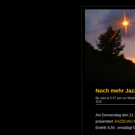
Noch mehr Jaz
By tobi at 5:57 pm on Wed
JUZ
Am Donnerstag den 21.12
präsentiert
JA!ZZEVAU
O
Eintritt: 6,50 , ermäßigt 5 