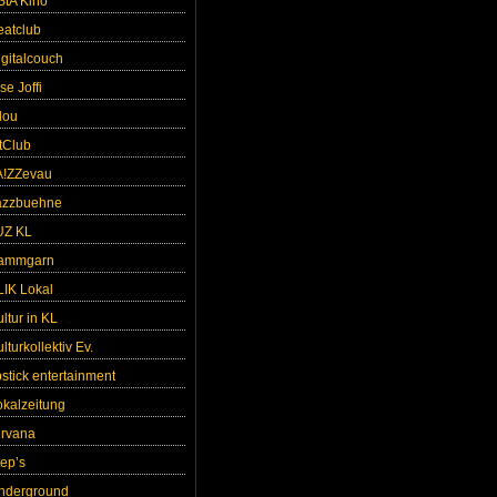
StA Kino
eatclub
igitalcouch
se Joffi
lou
ntClub
A!ZZevau
azzbuehne
UZ KL
ammgarn
LIK Lokal
ltur in KL
lturkollektiv Ev.
pstick entertainment
okalzeitung
irvana
tep’s
nderground