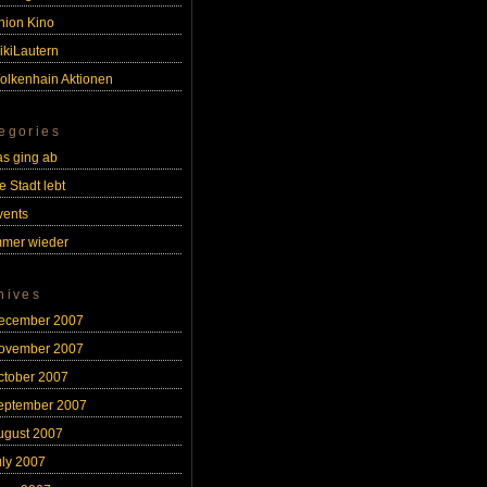
nion Kino
ikiLautern
olkenhain Aktionen
egories
as ging ab
e Stadt lebt
vents
mmer wieder
hives
ecember 2007
ovember 2007
ctober 2007
eptember 2007
ugust 2007
uly 2007