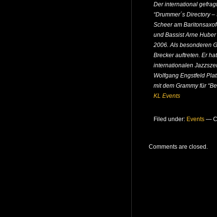
Der international gefra
“Drummer´s Directory –
Scheer am Baritonsaxof
und Bassist Arne Huber
2006. Als besonderen G
Brecker auftreten. Er ha
internationalen Jazzsze
Wolfgang Engstfeld Pla
mit dem Grammy für “Be
KL Events
Filed under:
Events
—
C
Comments are closed.