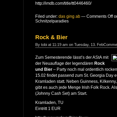
http://imdb.com/title/tt0446460/
Filed under:
das ging ab
—
Comments Off
on
Schnitzelparadies
Rock & Bier
By tobi at 11:19 am on Tuesday, 13. Feb
Commen
Zum Semesterende lässt’s der AStA mit
der Neuauflage der legendären
Rock
und Bier
– Party noch mal ordentlich rocke
15.02 findet passend zum St. Georgia Day ei
Kramladen statt. Neben Guinness, Kilkenny,
gibt es auch jede Menge Irish Folk Rock. Als
(Johnny Cash Set) am Start.
Kramladen, TU
Eintritt 1 EUR