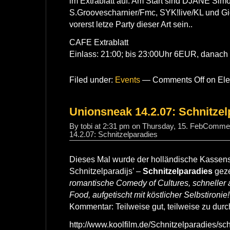
im Extrablatt auf. Am Start sind DJANE Simo
S.Groovescharnier/Fmc, SYK!live/KL und Gio
vorerst letze Party dieser Art sein..
CAFE Extrablatt
Einlass: 21:00; bis 23:00Uhr 6EUR, danach 
Filed under:
Events
—
Comments Off
on Elec
Unionsneak 14.2.07: Schnitzel
By tobi at 2:31 pm on Thursday, 15. Feb
Commen
14.2.07: Schnitzelparadies
Dieses Mal wurde der holländische Kassens
Schnitzelparadijs’ –
Schnitzelparadies
geze
romantische Comedy of Cultures, schneller a
Food, aufgetischt mit köstlicher Selbstironie!
Kommentar: Teilweise gut, teilweise zu durch
http://www.koolfilm.de/Schnitzelparadies/sc