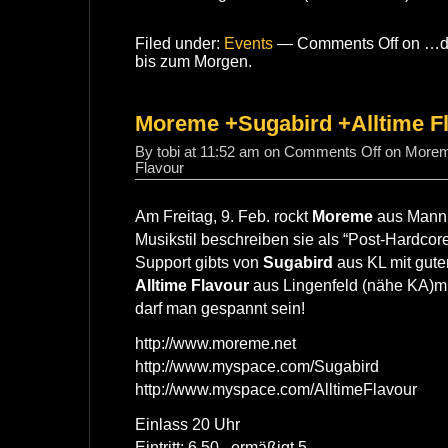
Filed under:
Events
—
Comments Off
on …d
bis zum Morgen.
Moreme +Sugabird +Alltime F
By tobi at 11:52 am on
Comments Off
on Moreme
Flavour
Am Freitag, 9. Feb. rockt
Moreme
aus Mannh
Musikstil beschreiben sie als “Post-Hardcor
Support gibts von
Sugabird
aus KL mit gute
Alltime Flavour
aus Lingenfeld (nähe KA)mi
darf man gespannt sein!
http://www.moreme.net
http://www.myspace.com/Sugabird
http://www.myspace.com/AlltimeFlavour
Einlass 20 Uhr
Eintritt: 6,50 , ermäßigt 5 