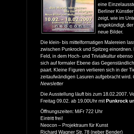
eine Einzelausst
Berliner Künstle
zeigt, wie im Unte
angekündigt, der 
neue Bilder.
Die klein- bis mittelformatigen Malereien la
zwischen Punkrock und Spitzeg einordnen. 
Feld, in dem Hoch- und Trivialkultur ebenso 
sich auf formaler Ebene das Gegenständlich
paart. Kleine Figuren verlieren sich in der Ti
zeitaufwändigen Lasuren aufgebracht wird.
Newsletter
Die Ausstellung läuft bis zum 18.02.2007. Ve
Freitag 09.02. ab 19.00Uhr mit
Punkrock u
Öffnungszeiten: MiFr 722 Uhr
Eintritt frei!
Neocon – Projektraum für Kunst
Richard Wagner Str. 78 (neber Bender)