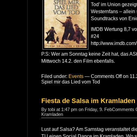
Tod’ im Union gezeigt
Westernfans – allei
Soundtracks von Eni
IMDB Wertung 8,7 von
#24
http://www.imdb.com/t
P.S: Wer am Sonntag keine Zeit hat, das AS
Mittwoch 14.2. den Film ebenfalls.
Filed under:
Events
—
Comments Off
on 11.
Spiel mir das Lied vom Tod
Fiesta de Salsa im Kramladen
By tobi at 1:47 pm on Friday, 9. Feb
Comments O
Kramladen
Lust auf Salsa? Am Samstag veranstaltet di
TU einen Social Dance im Kramladen. Wo s