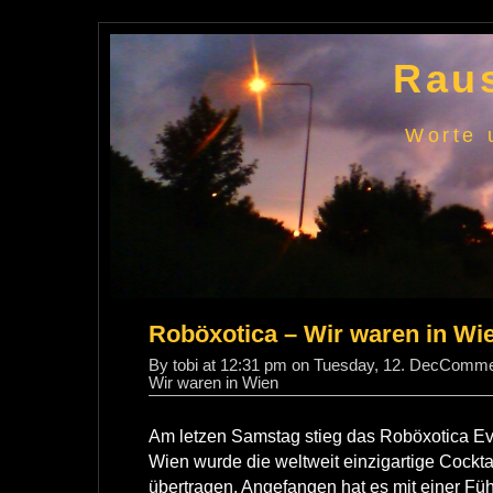
Raus
Worte 
Roböxotica – Wir waren in Wi
By tobi at 12:31 pm on Tuesday, 12. Dec
Commen
Wir waren in Wien
Am letzen Samstag stieg das Roböxotica Ev
Wien wurde die weltweit einzigartige Cockta
übertragen. Angefangen hat es mit einer Fü