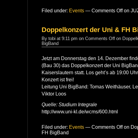
Filed under:
Events
—
Comments Off
on JU
Doppelkonzert der Uni & FH 
By tobi at 9:11 pm on
Comments Off
on Doppelk
BigBand
Jetzt am Donnerstag den 14. Dezember find
(Bau 30) das Doppelkonzert der Uni BigBa
Kaiserslautern statt. Los geht’s ab 19:00 Uhr,
Konzert ist frei!
Leitung Uni BigBand: Tomas Weithäuser, L
Viktor Loos
Quelle: Studium Integrale
http://www.uni-kl.de/wcms/600.html
Filed under:
Events
—
Comments Off
on Dop
FH BigBand