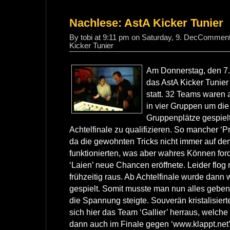
Nachlese: AstA Kicker Tunier
By tobi at 9:11 pm on Saturday, 9. Dec
Comment
Kicker Tunier
Am Donnerstag, den 7.
das AstA Kicker Tunie
statt. 32 Teams waren 
in vier Gruppen um die
Gruppenplätze gespielt
Achtelfinale zu qualifizieren. So mancher ‘Prof
da die gewohnten Tricks nicht immer auf den 
funktionierten, was aber wahres Können fo
‘Laien’ neue Chancen eröffnete. Leider flo
frühzeitig raus. Ab Achtelfinale wurde dann
gespielt.
Somit musste man nun alles geben
die Spannung steigte. Souverän kristalisiert
sich hier das Team ‘Gallier’ herraus, welche
dann auch im Finale gegen ‘www.klappt.net’